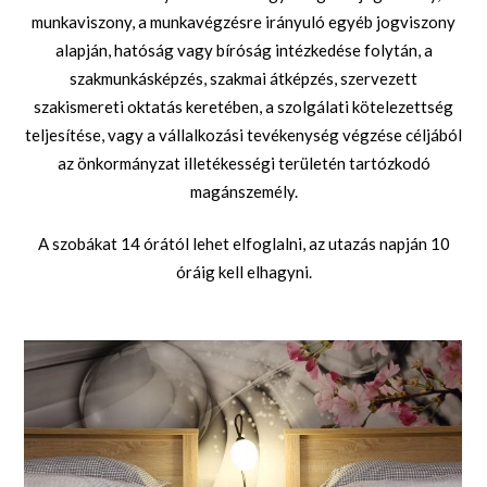
munkaviszony, a munkavégzésre irányuló egyéb jogviszony
alapján, hatóság vagy bíróság intézkedése folytán, a
szakmunkásképzés, szakmai átképzés, szervezett
szakismereti oktatás keretében, a szolgálati kötelezettség
teljesítése, vagy a vállalkozási tevékenység végzése céljából
az önkormányzat illetékességi területén tartózkodó
magánszemély.
A szobákat 14 órától lehet elfoglalni, az utazás napján 10
óráig kell elhagyni.