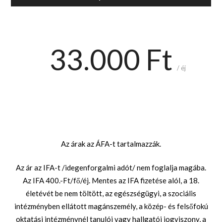
33.000 Ft
/ éj
Az árak az ÁFA-t tartalmazzák.
Az ár az IFA-t /idegenforgalmi adót/ nem foglalja magába.
Az IFA 400.-Ft/fő/éj. Mentes az IFA fizetése alól, a 18.
életévét be nem töltött, az egészségügyi, a szociális
intézményben ellátott magánszemély, a közép- és felsőfokú
oktatási intézménynél tanulói vagy hallgatói jogviszony, a