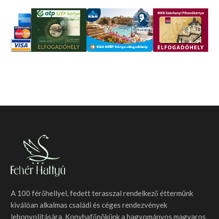
A 100 férőhellyel, fedett terasszal rendelkező éttermünk
kiválóan alkalmas családi és céges rendezvények
lebonyolítására. Konyhafőnökünk a hagyományos magyaros