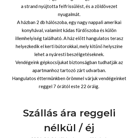
a strand nyújtotta felfrissülést, és a zöldövezet
nyugalmát.
A házban 2 db hálószoba, egy nagy nappali amerikai
konyhával, valamint kádas fürdőszoba és külön
illemhelyiség található. A ház előtt hangulatos terasz
helyezkedik el kerti bútorokkal, mely kitűnő helyszíne
lehet a nyáresti beszélgetéseknek.
Vendégeink gépkocsijukat biztonságban tudhatják az
apartmanhoz tartozó zárt udvarban.
Hangulatos éttermünkben örömmel várjuk vendégeinket
reggel 7 órától este 22 óráig.
Szállás ára reggeli
nélkül / éj