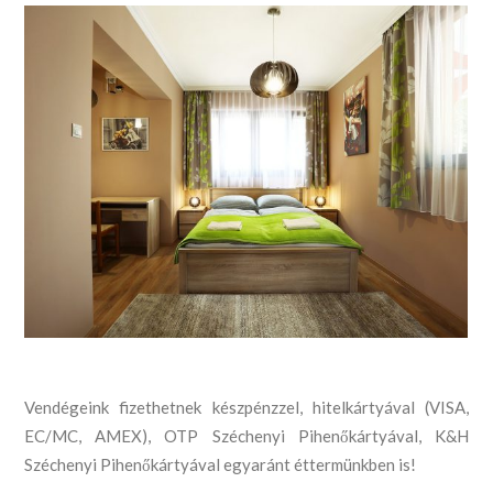
Vendégeink fizethetnek készpénzzel, hitelkártyával (VISA,
EC/MC, AMEX), OTP Széchenyi Pihenőkártyával, K&H
Széchenyi Pihenőkártyával egyaránt éttermünkben is!