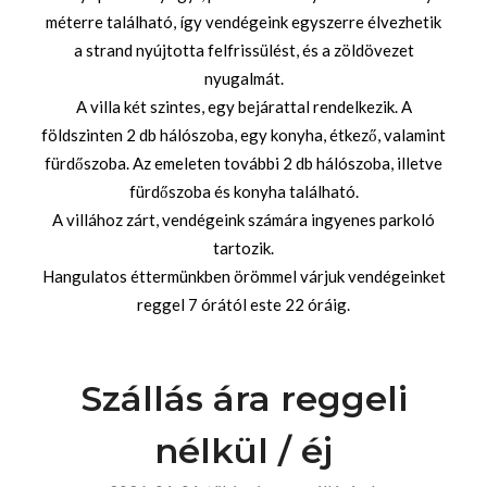
méterre található, így vendégeink egyszerre élvezhetik
a strand nyújtotta felfrissülést, és a zöldövezet
nyugalmát.
A villa két szintes, egy bejárattal rendelkezik. A
földszinten 2 db hálószoba, egy konyha, étkező, valamint
fürdőszoba. Az emeleten további 2 db hálószoba, illetve
fürdőszoba és konyha található.
A villához zárt, vendégeink számára ingyenes parkoló
tartozik.
Hangulatos éttermünkben örömmel várjuk vendégeinket
reggel 7 órától este 22 óráig.
Szállás ára reggeli
nélkül / éj