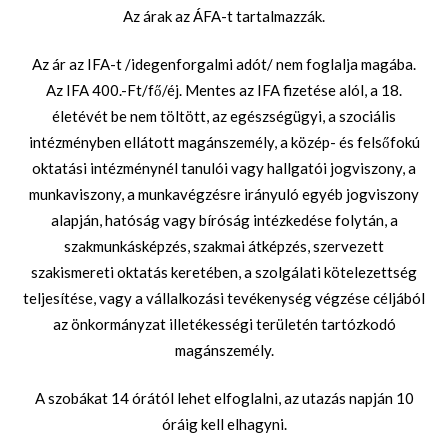
Az árak az ÁFA-t tartalmazzák.
Az ár az IFA-t /idegenforgalmi adót/ nem foglalja magába.
Az IFA 400.-Ft/fő/éj. Mentes az IFA fizetése alól, a 18.
életévét be nem töltött, az egészségügyi, a szociális
intézményben ellátott magánszemély, a közép- és felsőfokú
oktatási intézménynél tanulói vagy hallgatói jogviszony, a
munkaviszony, a munkavégzésre irányuló egyéb jogviszony
alapján, hatóság vagy bíróság intézkedése folytán, a
szakmunkásképzés, szakmai átképzés, szervezett
szakismereti oktatás keretében, a szolgálati kötelezettség
teljesítése, vagy a vállalkozási tevékenység végzése céljából
az önkormányzat illetékességi területén tartózkodó
magánszemély.
A szobákat 14 órától lehet elfoglalni, az utazás napján 10
óráig kell elhagyni.