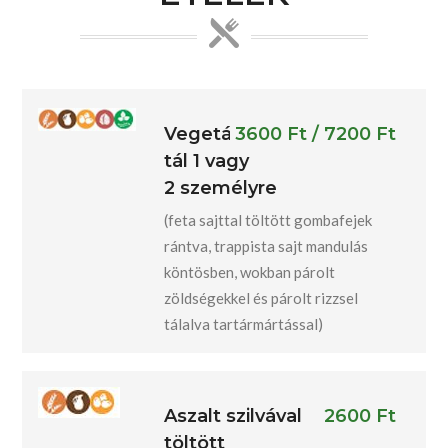
Vegetáriánus
3600 Ft / 7200 Ft
tál 1 vagy
2 személyre
(feta sajttal töltött gombafejek
rántva, trappista sajt mandulás
köntösben, wokban párolt
zöldségekkel és párolt rizzsel
tálalva tartármártással)
Aszalt szilvával
2600 Ft
töltött