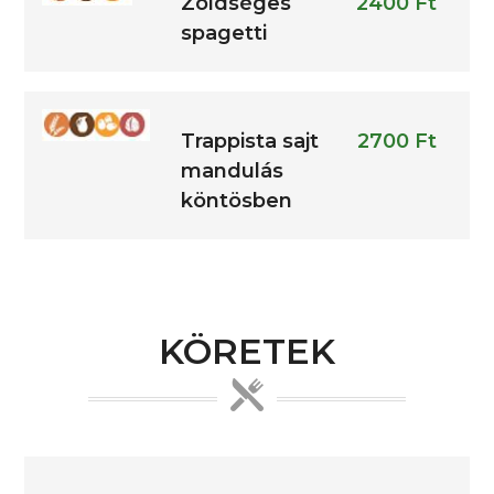
Zöldséges
2400 Ft
spagetti
Trappista sajt
2700 Ft
mandulás
köntösben
KÖRETEK