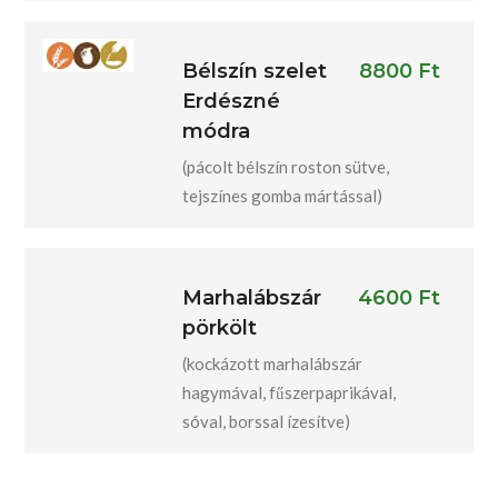
Bélszín szelet
8800 Ft
Erdészné
módra
(pácolt bélszín roston sütve,
tejszínes gomba mártással)
Marhalábszár
4600 Ft
pörkölt
(kockázott marhalábszár
hagymával, fűszerpaprikával,
sóval, borssal ízesítve)