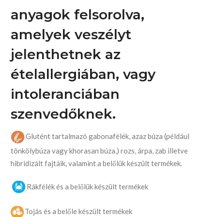
anyagok felsorolva,
amelyek veszélyt
jelenthetnek az
ételallergiában, vagy
intoleranciában
szenvedőknek.
Glutént tartalmazó gabonafélék, azaz búza (például
tönkölybúza vagy khorasan búza,) rozs, árpa, zab illetve
hibridizált fajtáik, valamint a belőlük készült termékek.
Rákfélék és a belőlük készült termékek
Tojás és a belőle készült termékek