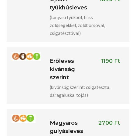
tyúkhúsleves
(tanyasi tyúkból, friss
zöldségekkel, zöldborsóval,
csigatésztával)
Erőleves
1190 Ft
kívánság
szerint
(kívánság szerint: csigatészta,
daragaluska, tojás)
Magyaros
2700 Ft
gulyásleves