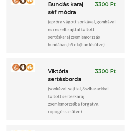
Bundás karaj
3300 Ft
séf módra
(apróra vágott sonkával, gombával
és reszelt sajttal töltött
sertéskaraj zsemlemorzsás
bundában, bő olajban kisütve)
Viktória
3300 Ft
sertésborda
(sonkával, sajttal, őszibarackkal
töltött sertéskaraj
zsemlemorzsába forgatva,
ropogósra sütve)