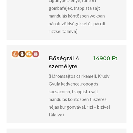
cigánypecsenye, rántott
gombafejek, trappista sajt
mandulás köntösben wokban
párolt zöldségekkel és párolt
rizzsel tálalva)
Bőségtál 4
14900 Ft
személyre
(Háromsajtos csirkemell, Krúdy
Gyula kedvence, ropogós
kacsacomb, trappista sajt
mandulás köntösben fűszeres
héjas burgonyával, rizi – bizivel
tálalva)