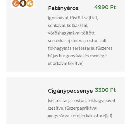
4990 Ft
Fatányéros
(gombával, füstölt sajttal,
sonkával, kolbásszal,
vöröshagymával töltött
sertéskaraj rántva, roston sült
fokhagymás sertéstarja, fűszeres
héjas burgonyával és csemege
uborkával körítve)
3300 Ft
Cigánypecsenye
(sertés tarja roston, fokhagymával
ízesítve, fűszerpaprikával
megszórva, tetején kakastaréjjal)