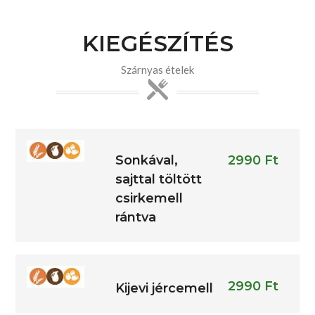
KIEGÉSZÍTÉS
Szárnyas ételek
Sonkával,
2990 Ft
sajttal töltött
csirkemell
rántva
2990 Ft
Kijevi jércemell