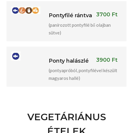
3700 Ft
Pontyfilé rántva
(panírozott pontyfilé bő olajban
sütve)
3900 Ft
Ponty halászlé
(pontyapróból, pontyfilével készült
magyaros hallé)
VEGETÁRIÁNUS
ÉTELEK