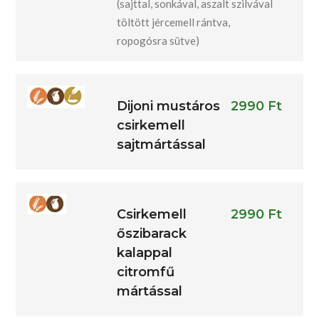
(sajttal, sonkával, aszalt szilvával
töltött jércemell rántva,
ropogósra sütve)
Dijoni mustáros
2990 Ft
csirkemell
sajtmártással
Csirkemell
2990 Ft
őszibarack
kalappal
citromfű
mártással