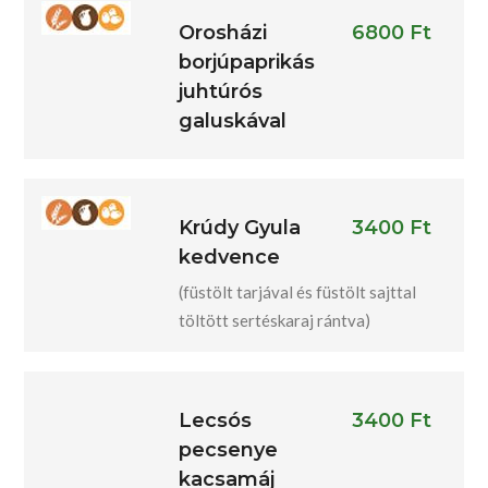
Orosházi
6800 Ft
borjúpaprikás
juhtúrós
galuskával
Krúdy Gyula
3400 Ft
kedvence
(füstölt tarjával és füstölt sajttal
töltött sertéskaraj rántva)
Lecsós
3400 Ft
pecsenye
kacsamáj