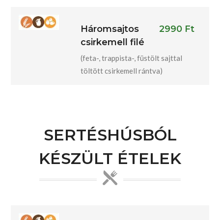
Háromsajtos
2990 Ft
csirkemell filé
(feta-, trappista-, füstölt sajttal
töltött csirkemell rántva)
SERTÉSHÚSBÓL
KÉSZÜLT ÉTELEK