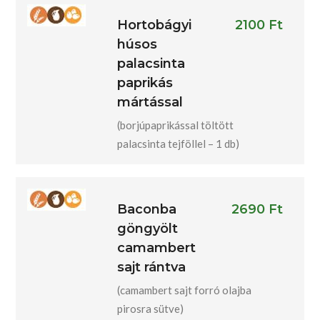
Hortobágyi
2100 Ft
húsos
palacsinta
paprikás
mártással
(borjúpaprikással töltött
palacsinta tejföllel – 1 db)
Baconba
2690 Ft
göngyölt
camambert
sajt rántva
(camambert sajt forró olajba
pirosra sütve)