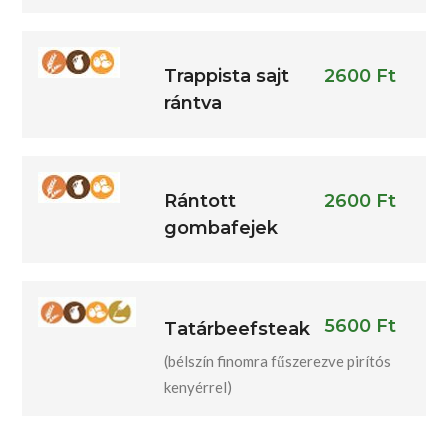
Trappista sajt
2600 Ft
rántva
Rántott
2600 Ft
gombafejek
5600 Ft
Tatárbeefsteak
(bélszín finomra fűszerezve pirítós
kenyérrel)