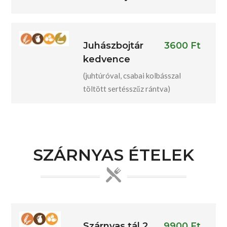
Juhászbojtár
3600 Ft
kedvence
(juhtúróval, csabai kolbásszal
töltött sertésszűz rántva)
SZÁRNYAS ÉTELEK
Szárnyas tál 2
9900 Ft