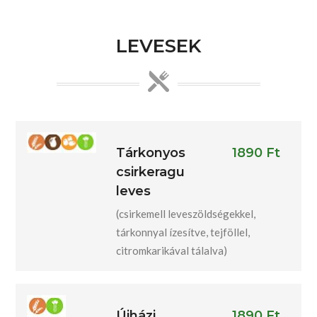
LEVESEK
Tárkonyos
1890 Ft
csirkeragu
leves
(csirkemell leveszöldségekkel,
tárkonnyal ízesítve, tejföllel,
citromkarikával tálalva)
Újházi
1890 Ft