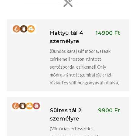
Hattyú tál 4
14900 Ft
személyre
(Bundás karaj séf módra, steak
csirkemell roston, rántott
sertésborda, csirkemell Orly
módra, rántott gombafejek rizi-
bizivel és sült burgonyával tálalva)
Sültes tál 2
9900 Ft
személyre
(Viktória sertésszelet,