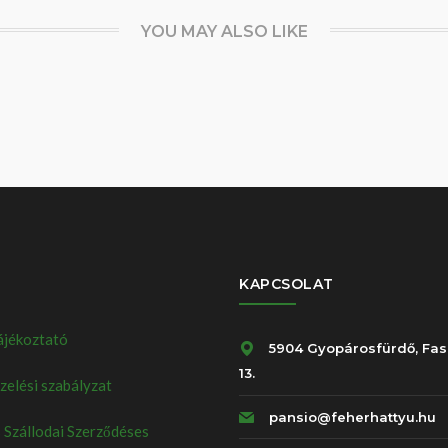
YOU MAY ALSO LIKE
KAPCSOLAT
ájékoztató
5904 Gyopárosfürdő, Fas
13.
elési szabályzat
pansio@feherhattyu.hu
 Szállodai Szerződéses