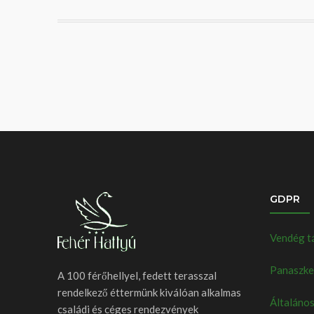
GDPR
Vendég t
Panaszkez
A 100 férőhellyel, fedett terasszal
rendelkező éttermünk kiválóan alkalmas
Általános
családi és céges rendezvények