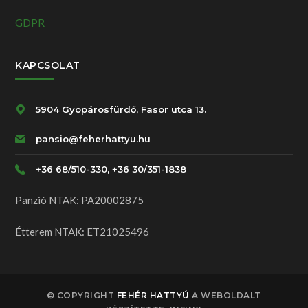
GDPR
KAPCSOLAT
5904 Gyopárosfürdő, Fasor utca 13.
pansio@feherhattyu.hu
+36 68/510-330, +36 30/351-1838
Panzió NTAK: PA20002875
Étterem NTAK: ET21025496
© COPYRIGHT
FEHÉR HATTYÚ
A WEBOLDALT