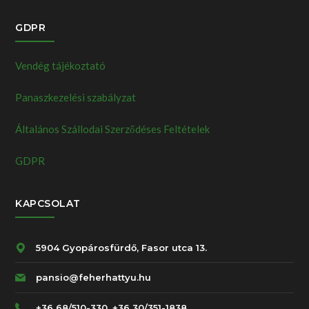
GDPR
Vendég tájékoztató
Panaszkezelési szabályzat
Általános Szállodai Szerződéses Feltételek
GDPR
KAPCSOLAT
5904 Gyopárosfürdő, Fasor utca 13.
pansio@feherhattyu.hu
+36 68/510-330, +36 30/351-1838