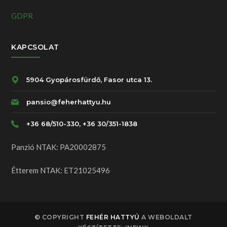
GDPR
KAPCSOLAT
5904 Gyopárosfürdő, Fasor utca 13.
pansio@feherhattyu.hu
+36 68/510-330, +36 30/351-1838
Panzió NTAK: PA20002875
Étterem NTAK: ET21025496
© COPYRIGHT
FEHÉR HATTYÚ
A WEBOLDALT