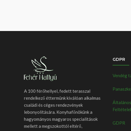
GDPR
Vendég t
Panaszkez
A 100 férőhellyel, fedett terasszal
rendelkező éttermünk kiválóan alkalmas
Általános
családi és céges rendezvények
Feltétele
lebonyolítására. Konyhafőnökünk a
hagyományos magyaros specialitások
GDPR
mellett a megszokottól eltérő,