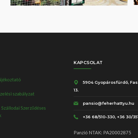
KAPCSOLAT
ájékoztató
5904 Gyopárosfürdő, Fas
13.
elési szabályzat
pansio@feherhattyu.hu
 Szállodai Szerződéses
k
+36 68/510-330, +36 30/35
Panzió NTAK: PA20002875