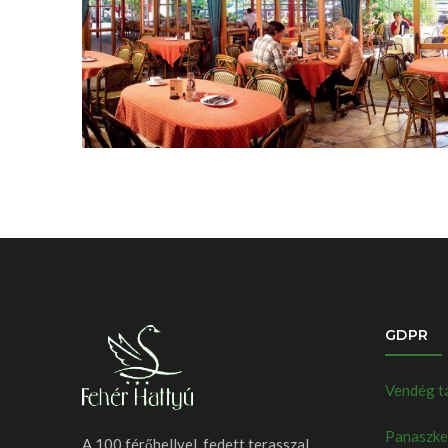
GDPR
Vendég t
Panaszkez
A 100 férőhellyel, fedett terasszal