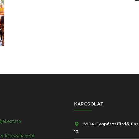
KAPCSOLAT
ájékoztató
5904 Gyopárosfürdő, Fas
13.
elési szabályzat