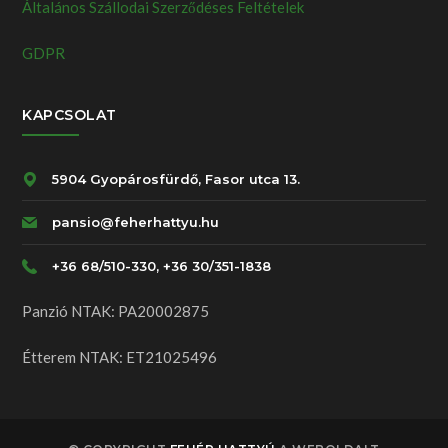
Általános Szállodai Szerződéses Feltételek
GDPR
KAPCSOLAT
5904 Gyopárosfürdő, Fasor utca 13.
pansio@feherhattyu.hu
+36 68/510-330, +36 30/351-1838
Panzió NTAK: PA20002875
Étterem NTAK: ET21025496