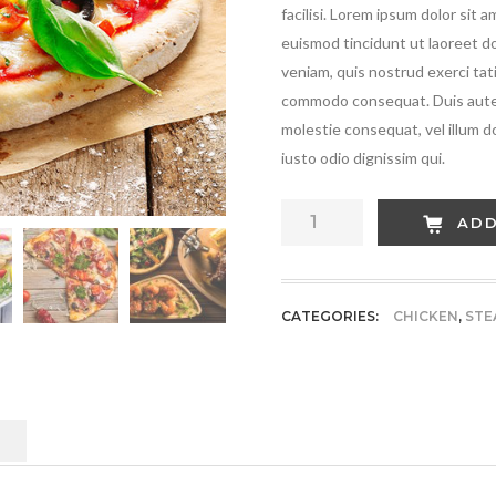
facilisi. Lorem ipsum dolor sit
euismod tincidunt ut laoreet d
veniam, quis nostrud exerci tati
commodo consequat. Duis autem 
molestie consequat, vel illum do
iusto odio dignissim qui.
Cheese
ADD
Red
Steak
quantity
CATEGORIES:
CHICKEN
,
STE