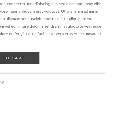
 amet, consectetuer adipiscing elit, sed diam nonummy nibh
olore magna aliquam erat volutpat. Ut wisi enim ad minim
on ullamcorper suscipit lobortis nisl ut aliquip ex ea
vel eum iriure dolor in hendrerit in vulputate velit esse
lore eu feugiat nulla facilisis at vero eros et accumsan et
 TO CART
AK