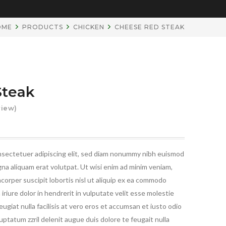
OME
PRODUCTS
CHICKEN
CHEESE RED STEAK
Steak
iew)
nsectetuer adipiscing elit, sed diam nonummy nibh euismod
gna aliquam erat volutpat. Ut wisi enim ad minim veniam,
mcorper suscipit lobortis nisl ut aliquip ex ea commodo
riure dolor in hendrerit in vulputate velit esse molestie
eugiat nulla facilisis at vero eros et accumsan et iusto odio
uptatum zzril delenit augue duis dolore te feugait nulla