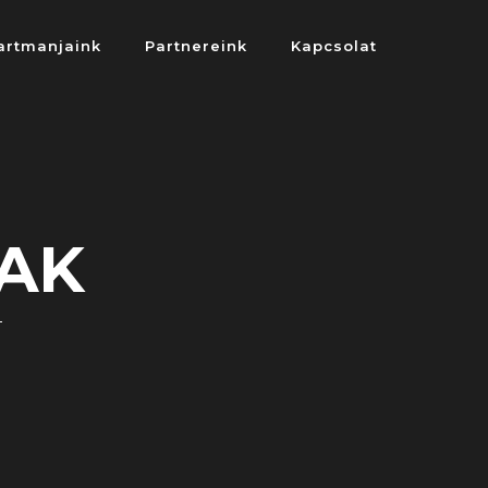
artmanjaink
Partnereink
Kapcsolat
EAK