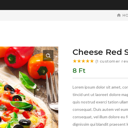
H
Cheese Red 
(
1
customer rev
Rated
5.00
8
Ft
out of 5
based on
1
Lorem ipsum dolor sit amet, co
customer
tincid unt ut laoreet dolore ma
rating
quis nostrud exerci tation ulla
consequat. Duis autem vel eum i
consequat, vel illum dolore eu f
dignissim qui blandit praesent l