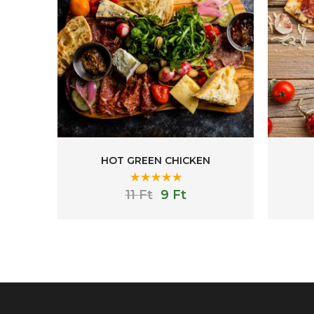
HOT GREEN CHICKEN
Rated
5.00
11
Ft
9
Ft
out of 5