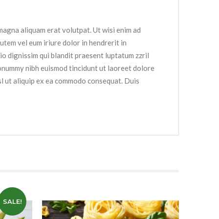
magna aliquam erat volutpat. Ut wisi enim ad
tem vel eum iriure dolor in hendrerit in
io dignissim qui blandit praesent luptatum zzril
 nonummy nibh euismod tincidunt ut laoreet dolore
isl ut aliquip ex ea commodo consequat. Duis
SALE!