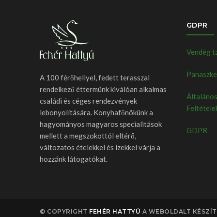
GDPR
Vendég t
Panaszkez
A 100 férőhellyel, fedett terasszal
rendelkező éttermünk kiválóan alkalmas
Általános
családi és céges rendezvények
Feltétele
lebonyolítására. Konyhafőnökünk a
hagyományos magyaros specialitások
GDPR
mellett a megszokottól eltérő,
változatos ételekkel és ízekkel várja a
hozzánk látogatókat.
© COPYRIGHT
FEHÉR HATTYÚ
A WEBOLDALT KÉSZÍTE