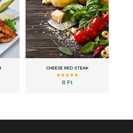
N
CHEESE RED STEAK
Rated
5.00
8
Ft
out of 5