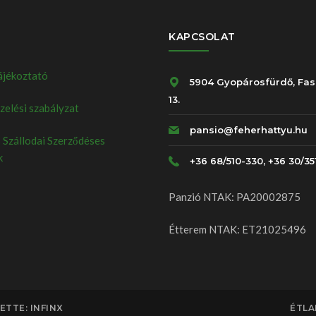
KAPCSOLAT
ájékoztató
5904 Gyopárosfürdő, Fas
13.
elési szabályzat
pansio@feherhattyu.hu
 Szállodai Szerződéses
k
+36 68/510-330, +36 30/35
Panzió NTAK: PA20002875
Étterem NTAK: ET21025496
TTE: INFINX
ÉTLA