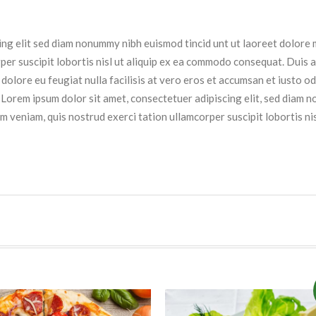
ing elit sed diam nonummy nibh euismod tincid unt ut laoreet dolore 
per suscipit lobortis nisl ut aliquip ex ea commodo consequat. Duis au
 dolore eu feugiat nulla facilisis at vero eros et accumsan et iusto od
si. Lorem ipsum dolor sit amet, consectetuer adipiscing elit, sed diam
m veniam, quis nostrud exerci tation ullamcorper suscipit lobortis n