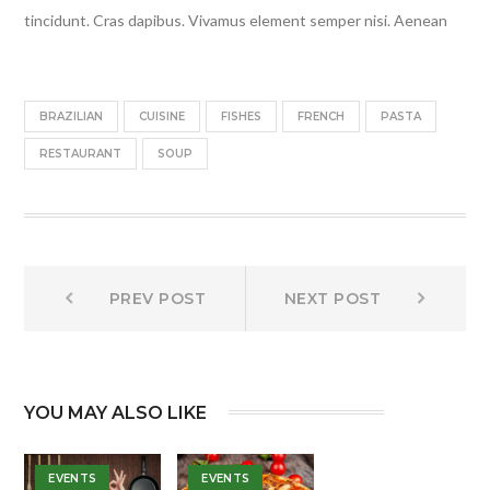
tincidunt. Cras dapibus. Vivamus element semper nisi. Aenean
BRAZILIAN
CUISINE
FISHES
FRENCH
PASTA
RESTAURANT
SOUP
Bejegyzés
Prev
Next
PREV POST
NEXT POST
post:
post:
navigáció
YOU MAY ALSO LIKE
EVENTS
EVENTS