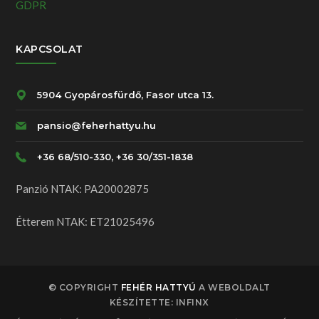
GDPR
KAPCSOLAT
5904 Gyopárosfürdő, Fasor utca 13.
pansio@feherhattyu.hu
+36 68/510-330, +36 30/351-1838
Panzió NTAK: PA20002875
Étterem NTAK: ET21025496
© COPYRIGHT
FEHÉR HATTYÚ
A WEBOLDALT
KÉSZÍTETTE: INFINX