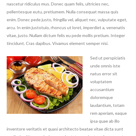
nascetur ridiculus mus. Donec quam felis, ultricies nec,
pellentesque eutu, pretiumem.
Nulla consequat massa quis
enim. Donec pede justo, fringilla vel, aliquet nec, vulputate eget,
arcu. In enim justotuio, rhoncus ut loret, imperdiet a, venenatis
vitae, justo. Nullam dictum felis eu pede mollis pretium. Integer
tincidunt. Cras dapibus. Vivamus element semper nisi.
Sed ut perspiciatis
unde omnis iste
natus error sit
voluptatem
accusantium
doloremque
laudantium, totam
rem aperiam, eaque
ipsa quae ab illo
inventore veritatis et quasi architecto beatae vitae dicta sunt