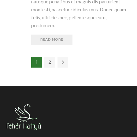
natoque penatibus et magnis dis parturient
montesti, nascetur ridiculus mus. Donec quam
felis, ultricies nec, pellentesque eutu,
pretiumem.
READ MORE
1
2