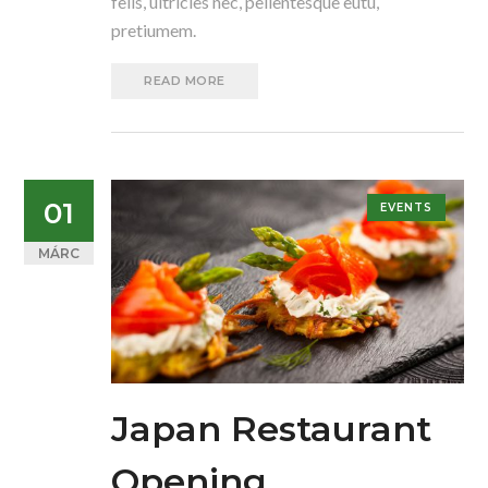
felis, ultricies nec, pellentesque eutu,
pretiumem.
READ MORE
01
EVENTS
MÁRC
Japan Restaurant
Opening