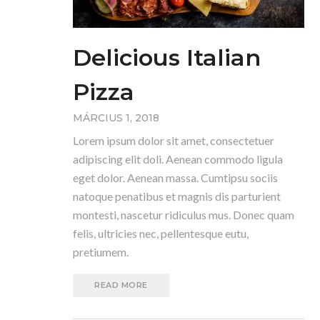
Delicious Italian
Pizza
MÁRCIUS 1, 2018
Lorem ipsum dolor sit amet, consectetuer
adipiscing elit doli. Aenean commodo ligula
eget dolor. Aenean massa. Cumtipsu sociis
natoque penatibus et magnis dis parturient
montesti, nascetur ridiculus mus. Donec quam
felis, ultricies nec, pellentesque eutu,
pretiumem.
READ MORE