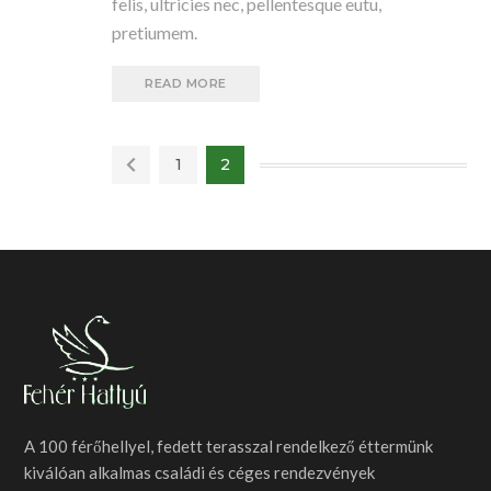
felis, ultricies nec, pellentesque eutu,
pretiumem.
READ MORE
1
2
A 100 férőhellyel, fedett terasszal rendelkező éttermünk
kiválóan alkalmas családi és céges rendezvények