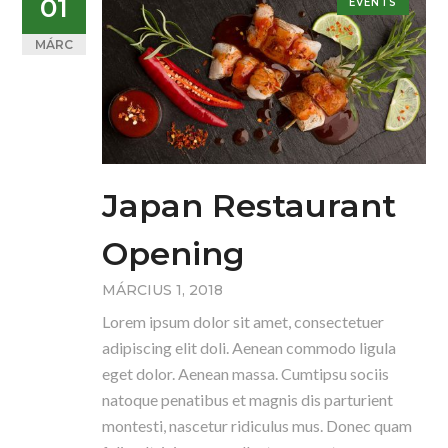
01
EVENTS
MÁRC
Japan Restaurant
Opening
MÁRCIUS 1, 2018
Lorem ipsum dolor sit amet, consectetuer
adipiscing elit doli. Aenean commodo ligula
eget dolor. Aenean massa. Cumtipsu sociis
natoque penatibus et magnis dis parturient
montesti, nascetur ridiculus mus. Donec quam