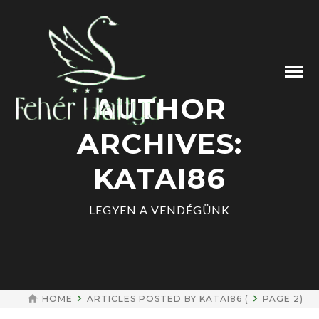
AUTHOR
ARCHIVES:
KATAI86
LEGYEN A VENDÉGÜNK
HOME
ARTICLES POSTED BY KATAI86
(
PAGE 2
)