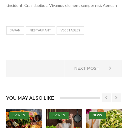
tincidunt. Cras dapibus. Vivamus element semper nisi. Aenean
JAPAN
RESTAURANT
VEGETABLES
Bejegyzés
Next
NEXT POST
post:
navigáció
YOU MAY ALSO LIKE
EVENTS
EVENTS
NEWS