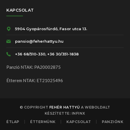
KAPCSOLAT
5904 Gyopárosfürdő, Fasor utca 13.
pansio@feherhattyu.hu
+36 68/510-330, +36 30/351-1838
Panzió NTAK: PA20002875
Étterem NTAK: ET21025496
© COPYRIGHT
FEHÉR HATTYÚ
A WEBOLDALT
KÉSZÍTETTE: INFINX
ÉTLAP
ÉTTERMÜNK
KAPCSOLAT
PANZIÓNK