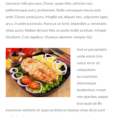
nascetur ridiculus mus. Donec quam felis, ultricies nec,
pellentesque eutu, pretiumem.
Nulla consequat massa quis
enim. Donec pede justo, fringilla vel, aliquet nec, vulputate eget,
arcu. In enim justotuio, rhoncus ut loret, imperdiet a, venenatis
vitae, justo. Nullam dictum felis eu pede mollis pretium. Integer
tincidunt. Cras dapibus. Vivamus element semper nisi.
Sed ut perspiciatis
unde omnis iste
natus error sit
voluptatem
accusantium
doloremque
laudantium, totam
rem aperiam, eaque
ipsa quae ab illo
inventore veritatis et quasi architecto beatae vitae dicta sunt