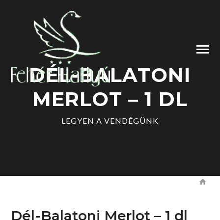
DÉL-BALATONI
MERLOT – 1 DL
LEGYEN A VENDÉGÜNK
Dél-Balatoni Merlot – 1 dl