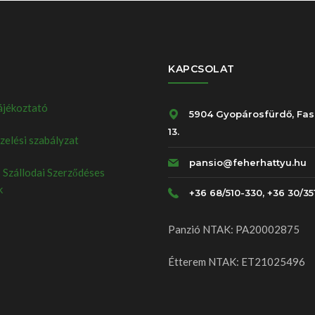
KAPCSOLAT
ájékoztató
5904 Gyopárosfürdő, Fas
13.
elési szabályzat
pansio@feherhattyu.hu
 Szállodai Szerződéses
k
+36 68/510-330, +36 30/35
Panzió NTAK: PA20002875
Étterem NTAK: ET21025496