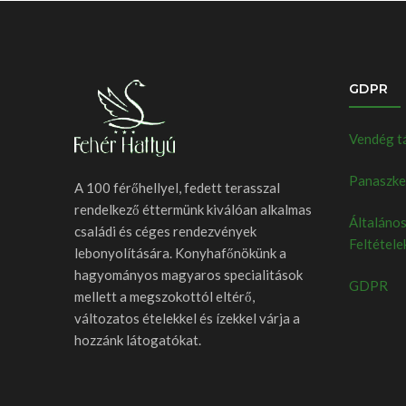
GDPR
Vendég t
Panaszkez
A 100 férőhellyel, fedett terasszal
rendelkező éttermünk kiválóan alkalmas
Általános
családi és céges rendezvények
Feltétele
lebonyolítására. Konyhafőnökünk a
hagyományos magyaros specialitások
GDPR
mellett a megszokottól eltérő,
változatos ételekkel és ízekkel várja a
hozzánk látogatókat.