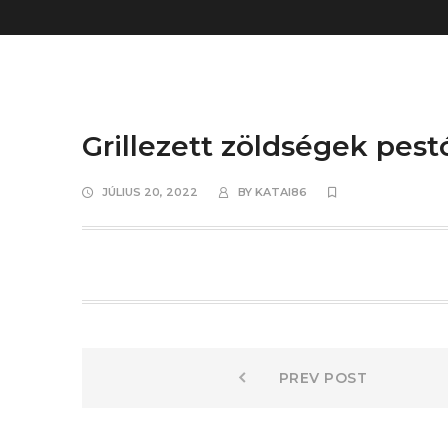
Grillezett zöldségek pest
JÚLIUS 20, 2022
BY
KATAI86
Bejegyzés
Prev
PREV POST
post:
navigáció