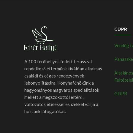
GDPR
Vendég t
Panaszkez
A 100 férőhellyel, fedett terasszal
rendelkező éttermünk kiválóan alkalmas
Általános
családi és céges rendezvények
Feltétele
lebonyolítására. Konyhafőnökünk a
hagyományos magyaros specialitások
GDPR
mellett a megszokottól eltérő,
változatos ételekkel és ízekkel várja a
hozzánk látogatókat.