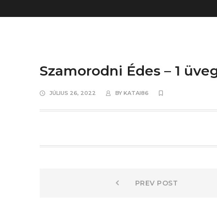
Szamorodni Édes – 1 üveg(
JÚLIUS 26, 2022
BY
KATAI86
Bejegyzés
Prev
PREV POST
post:
navigáció