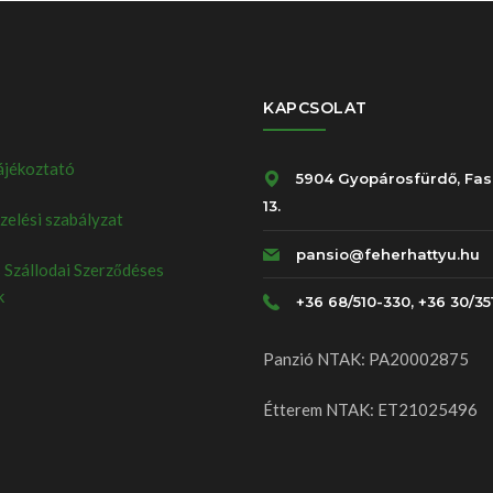
KAPCSOLAT
ájékoztató
5904 Gyopárosfürdő, Fas
13.
elési szabályzat
pansio@feherhattyu.hu
 Szállodai Szerződéses
k
+36 68/510-330, +36 30/35
Panzió NTAK: PA20002875
Étterem NTAK: ET21025496