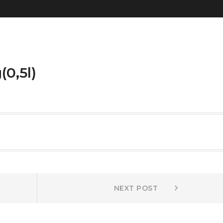
0,5l)
Next
NEXT POST
post: