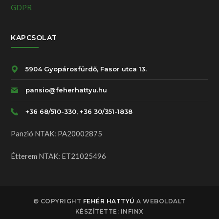
GDPR
KAPCSOLAT
5904 Gyopárosfürdő, Fasor utca 13.
pansio@feherhattyu.hu
+36 68/510-330, +36 30/351-1838
Panzió NTAK: PA20002875
Étterem NTAK: ET21025496
© COPYRIGHT
FEHÉR HATTYÚ
A WEBOLDALT
KÉSZÍTETTE: INFINX