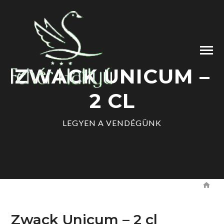
ZWACK UNICUM –
2 CL
LEGYEN A VENDÉGÜNK
Zwack Unicum – 2 cl