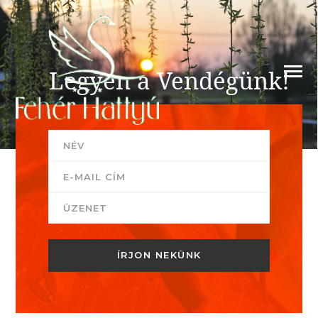
Legyen a Vendégünk!
Szeretettel várja Önt a Fehér Hattyú csapata!