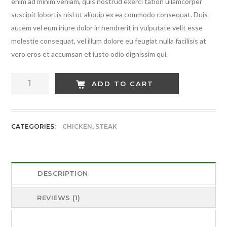
enim ad minim veniam, quis nostrud exerci tation ullamcorper
suscipit lobortis nisl ut aliquip ex ea commodo consequat. Duis
autem vel eum iriure dolor in hendrerit in vulputate velit esse
molestie consequat, vel illum dolore eu feugiat nulla facilisis at
vero eros et accumsan et iusto odio dignissim qui.
Hot
ADD TO CART
Green
Chicken
quantity
CATEGORIES:
CHICKEN
,
STEAK
DESCRIPTION
REVIEWS (1)