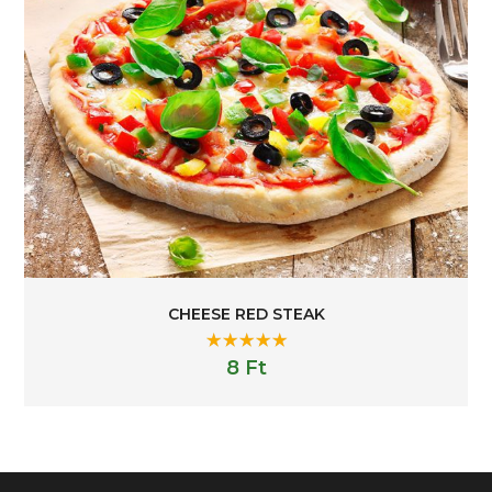
CHEESE RED STEAK
Rated
5.00
8
Ft
out of 5