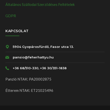
Általános Szállodai Szerződéses Feltételek
GDPR
KAPCSOLAT
5904 Gyopárosfürdő, Fasor utca 13.
pansio@feherhattyu.hu
+36 68/510-330, +36 30/351-1838
Panzió NTAK: PA20002875
Étterem NTAK: ET21025496