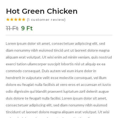
Hot Green Chicken
(
1
customer review)
Rated
5.00
11
Ft
9
Ft
out of 5
based on
1
Lorem ipsum dolor sit amet, consectetuer adipiscing elit, sed
customer
diam nonummy nibh euismod tincid unt ut laoreet dolore magna
rating
aliquam erat volutpat. Ut wisi enim ad minim veniam, quis nostrud
exerci tation ullamcorper suscipit lobortis nisl ut aliquip ex ea
commodo consequat. Duis autem vel eum iriure dolor in
hendrerit in vulputate velit esse molestie consequat, vel illum
dolore eu feugiat nulla facilisis at vero eros et accumsan et iusto
odio dignissim qui blandit praesent luptatum zzril delenit augue
duis dolore te feugait nulla facilisi. Lorem ipsum dolor sit amet,
consectetuer adipiscing elit, sed diam nonummy nibh euismod
tincidunt ut laoreet dolore magna aliquam erat volutpat. Ut wisi