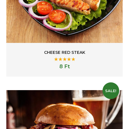
CHEESE RED STEAK
Rated
5.00
8
Ft
out of 5
SALE!