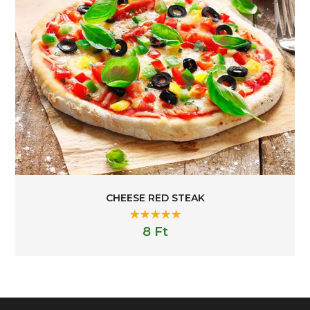
CHEESE RED STEAK
Rated
5.00
8
Ft
out of 5