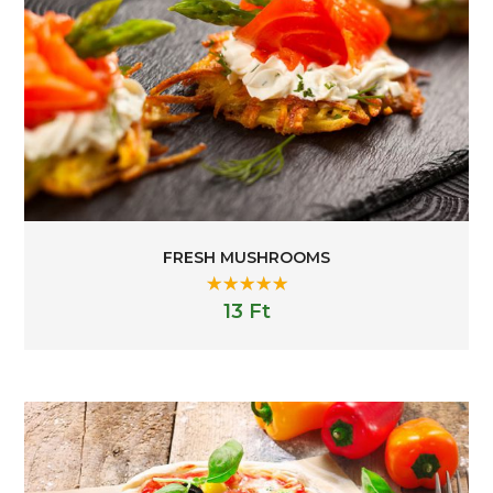
FRESH MUSHROOMS
Rated
5.00
13
Ft
out of 5