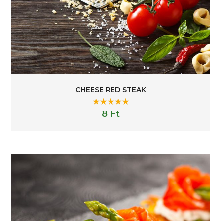
CHEESE RED STEAK
Rated
5.00
8
Ft
out of 5