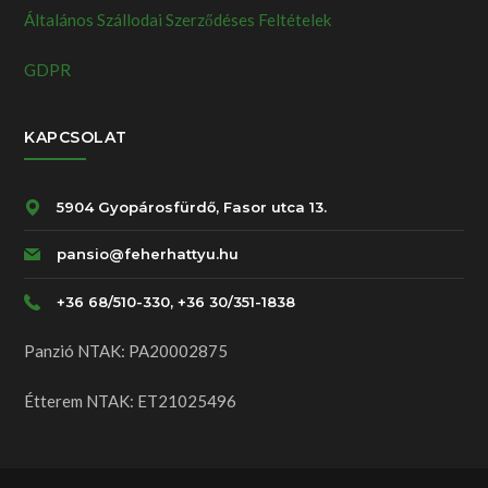
Általános Szállodai Szerződéses Feltételek
GDPR
KAPCSOLAT
5904 Gyopárosfürdő, Fasor utca 13.
pansio@feherhattyu.hu
+36 68/510-330, +36 30/351-1838
Panzió NTAK: PA20002875
Étterem NTAK: ET21025496