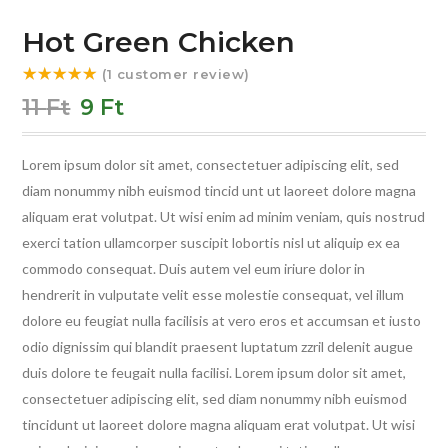
Hot Green Chicken
(
1
customer review)
Rated
5.00
11
Ft
9
Ft
out of 5
based on
1
Lorem ipsum dolor sit amet, consectetuer adipiscing elit, sed
customer
diam nonummy nibh euismod tincid unt ut laoreet dolore magna
rating
aliquam erat volutpat. Ut wisi enim ad minim veniam, quis nostrud
exerci tation ullamcorper suscipit lobortis nisl ut aliquip ex ea
commodo consequat. Duis autem vel eum iriure dolor in
hendrerit in vulputate velit esse molestie consequat, vel illum
dolore eu feugiat nulla facilisis at vero eros et accumsan et iusto
odio dignissim qui blandit praesent luptatum zzril delenit augue
duis dolore te feugait nulla facilisi. Lorem ipsum dolor sit amet,
consectetuer adipiscing elit, sed diam nonummy nibh euismod
tincidunt ut laoreet dolore magna aliquam erat volutpat. Ut wisi