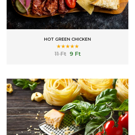
HOT GREEN CHICKEN
Rated
5.00
11
Ft
9
Ft
out of 5