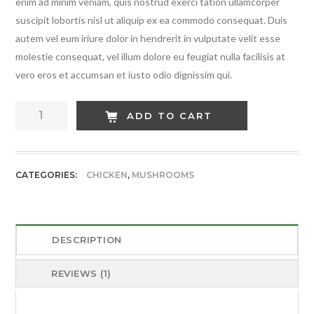
enim ad minim veniam, quis nostrud exerci tation ullamcorper
suscipit lobortis nisl ut aliquip ex ea commodo consequat. Duis
autem vel eum iriure dolor in hendrerit in vulputate velit esse
molestie consequat, vel illum dolore eu feugiat nulla facilisis at
vero eros et accumsan et iusto odio dignissim qui.
Hot
ADD TO CART
Green
Chicken
quantity
CATEGORIES:
CHICKEN
,
MUSHROOMS
DESCRIPTION
REVIEWS (1)