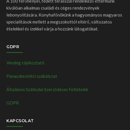
A 100 férőhellyel, fedett terasszal rendelkező éttermünk
kiválóan alkalmas családi és céges rendezvények
lebonyolítására. Konyhafőnökünk a hagyományos magyaros
specialitások mellett a megszokottól eltérő, változatos
ételekkel és ízekkel várja a hozzánk látogatókat.
GDPR
Vendég tájékoztató
Panaszkezelési szabályzat
Általános Szállodai Szerződéses Feltételek
GDPR
KAPCSOLAT