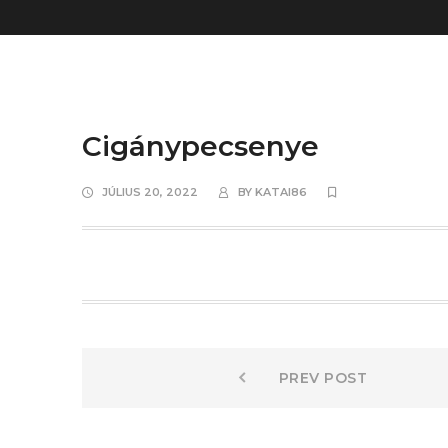
Cigánypecsenye
JÚLIUS 20, 2022
BY
KATAI86
Bejegyzés
Prev
PREV POST
post:
navigáció