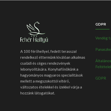
GDPR
Vendég t
Panaszkez
A 100 férőhellyel, fedett terasszal
rendelkező éttermünk kiválóan alkalmas
Általános
családi és céges rendezvények
Feltétele
lebonyolítására. Konyhafőnökünk a
hagyományos magyaros specialitások
GDPR
mellett a megszokottól eltérő,
változatos ételekkel és ízekkel várja a
hozzánk látogatókat.