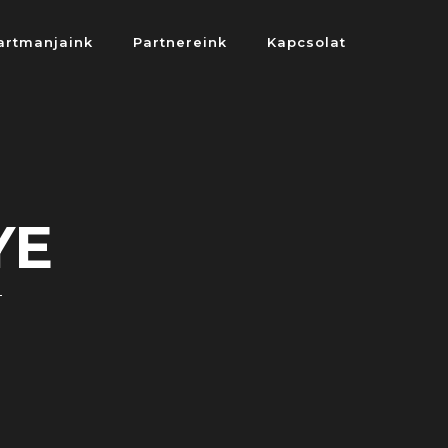
artmanjaink
Partnereink
Kapcsolat
YE