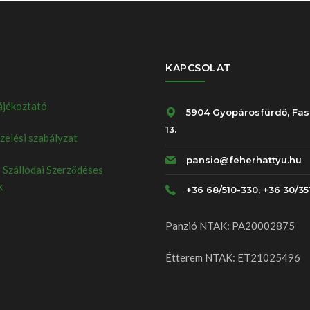
KAPCSOLAT
ájékoztató
5904 Gyopárosfürdő, Fas
13.
elési szabályzat
pansio@feherhattyu.hu
 Szállodai Szerződéses
k
+36 68/510-330, +36 30/35
Panzió NTAK: PA20002875
Étterem NTAK: ET21025496