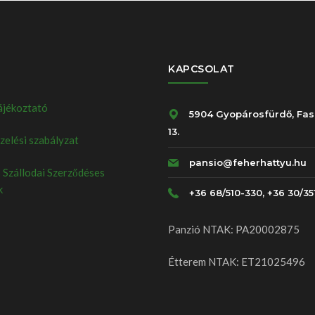
KAPCSOLAT
ájékoztató
5904 Gyopárosfürdő, Fas
13.
elési szabályzat
pansio@feherhattyu.hu
 Szállodai Szerződéses
k
+36 68/510-330, +36 30/35
Panzió NTAK: PA20002875
Étterem NTAK: ET21025496