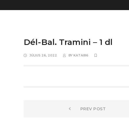
Dél-Bal. Tramini – 1 dl
JÚLIUS 26, 2022
BY
KATAI86
Bejegyzés
Prev
PREV POST
post:
navigáció