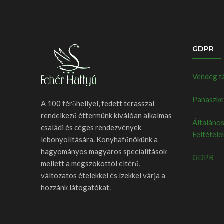
GDPR
Vendég t
Panaszkez
A 100 férőhellyel, fedett terasszal
rendelkező éttermünk kiválóan alkalmas
Általános
családi és céges rendezvények
Feltétele
lebonyolítására. Konyhafőnökünk a
hagyományos magyaros specialitások
GDPR
mellett a megszokottól eltérő,
változatos ételekkel és ízekkel várja a
hozzánk látogatókat.