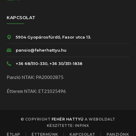
KAPCSOLAT
5904 Gyopárosfürdő, Fasor utca 13.
pansio@feherhattyu.hu
+36 68/510-330, +36 30/351-1838
Panzió NTAK: PA20002875
Étterem NTAK: ET21025496
© COPYRIGHT
FEHÉR HATTYÚ
A WEBOLDALT
KÉSZÍTETTE: INFINX
ÉTLAP
ÉTTERMÜNK
KAPCSOLAT
PANZIÓNK