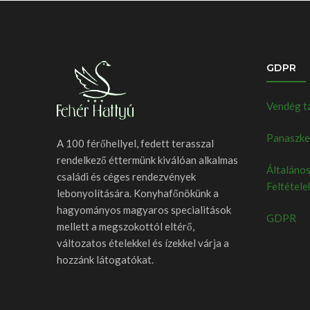
GDPR
Vendég t
Panaszkez
A 100 férőhellyel, fedett terasszal
rendelkező éttermünk kiválóan alkalmas
Általános
családi és céges rendezvények
Feltétele
lebonyolítására. Konyhafőnökünk a
hagyományos magyaros specialitások
GDPR
mellett a megszokottól eltérő,
változatos ételekkel és ízekkel várja a
hozzánk látogatókat.