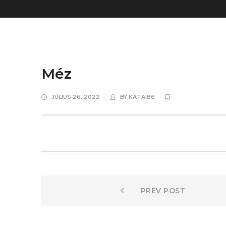
Méz
JÚLIUS 26, 2022
BY
KATAI86
Bejegyzés
Prev
PREV POST
post:
navigáció