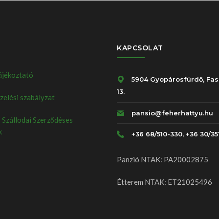
KAPCSOLAT
ájékoztató
5904 Gyopárosfürdő, Fas
13.
elési szabályzat
pansio@feherhattyu.hu
 Szállodai Szerződéses
k
+36 68/510-330, +36 30/35
Panzió NTAK: PA20002875
Étterem NTAK: ET21025496