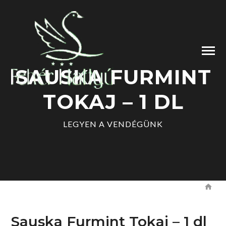
SAUSKA FURMINT
TOKAJ – 1 DL
LEGYEN A VENDÉGÜNK
Sauska Furmint Tokaj – 1 dl