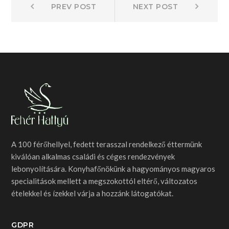
Bejegyzés
PREV POST
NEXT POST
post:
post:
navigáció
A 100 férőhellyel, fedett terasszal rendelkező éttermünk
kiválóan alkalmas családi és céges rendezvények
lebonyolítására. Konyhafőnökünk a hagyományos magyaros
specialitások mellett a megszokottól eltérő, változatos
ételekkel és ízekkel várja a hozzánk látogatókat.
GDPR