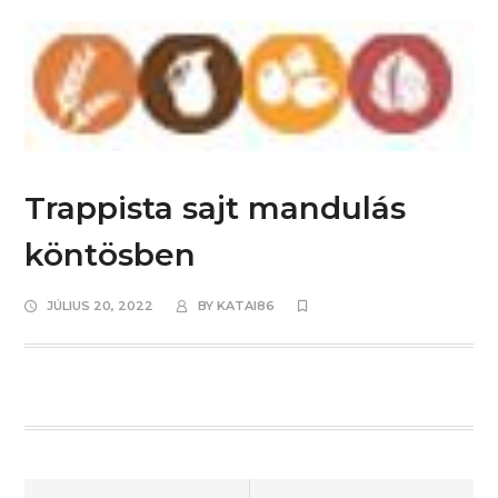
Trappista sajt mandulás
köntösben
JÚLIUS 20, 2022
BY
KATAI86
Prev
Next