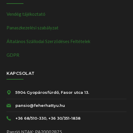
Vendég tájékoztató
Panaszkezelési szabályzat
Általános Szállodai Szerződéses Feltételek
GDPR
KAPCSOLAT
5904 Gyopárosfürdő, Fasor utca 13.
pansio@feherhattyu.hu
+36 68/510-330, +36 30/351-1838
Panzió NTAK: PA20002875