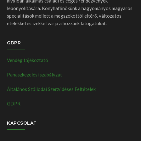
kiválóan alkalmas családi és céges rendezvények
lebonyolítására. Konyhafőnökünk a hagyományos magyaros
specialitások mellett a megszokottól eltérő, változatos
ételekkel és ízekkel várja a hozzánk látogatókat.
GDPR
Vendég tájékoztató
Panaszkezelési szabályzat
Általános Szállodai Szerződéses Feltételek
GDPR
KAPCSOLAT