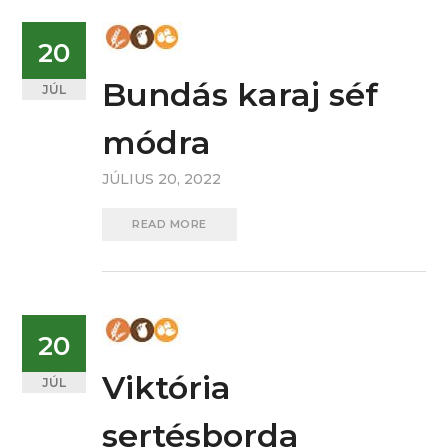
20
Bundás karaj séf
JÚL
módra
JÚLIUS 20, 2022
READ MORE
20
Viktória
JÚL
sertésborda