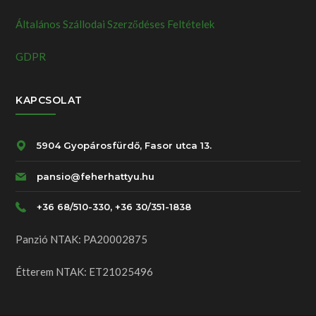
Általános Szállodai Szerződéses Feltételek
GDPR
KAPCSOLAT
5904 Gyopárosfürdő, Fasor utca 13.
pansio@feherhattyu.hu
+36 68/510-330, +36 30/351-1838
Panzió NTAK: PA20002875
Étterem NTAK: ET21025496