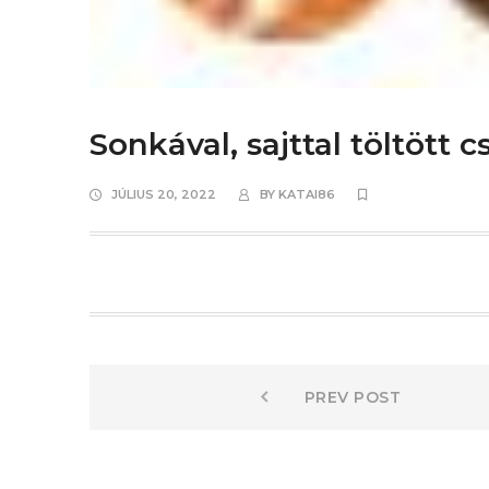
Sonkával, sajttal töltött 
JÚLIUS 20, 2022
BY
KATAI86
Bejegyzés
Prev
PREV POST
post:
navigáció