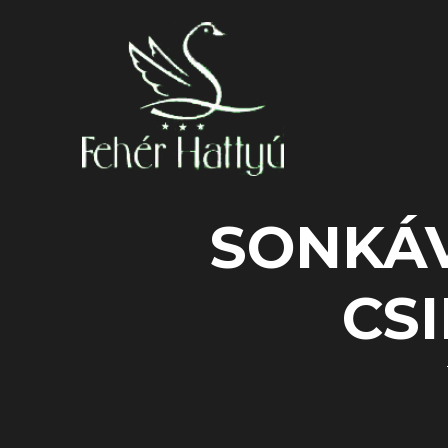
SONKÁV
CS