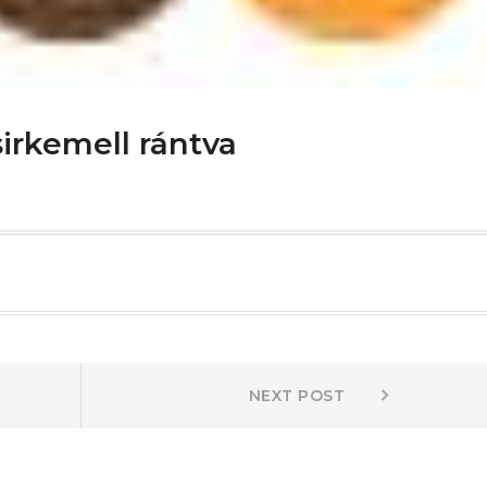
csirkemell rántva
Next
NEXT POST
post: