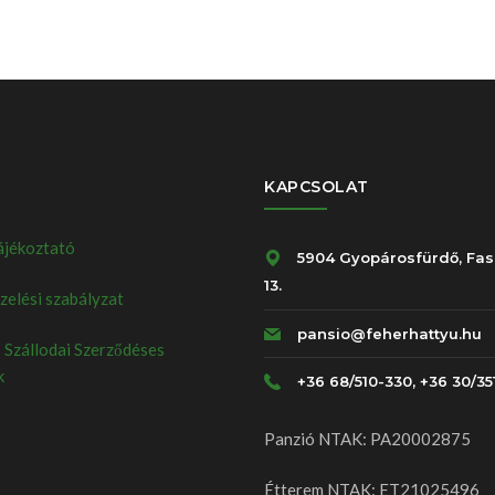
KAPCSOLAT
ájékoztató
5904 Gyopárosfürdő, Fas
13.
elési szabályzat
pansio@feherhattyu.hu
 Szállodai Szerződéses
k
+36 68/510-330, +36 30/35
Panzió NTAK: PA20002875
Étterem NTAK: ET21025496