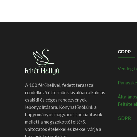
GDPR
Vendég t
Panaszkez
A 100 férőhellyel, fedett terasszal
rendelkező éttermünk kiválóan alkalmas
Általános
családi és céges rendezvények
Feltétele
lebonyolítására. Konyhafőnökünk a
hagyományos magyaros specialitások
GDPR
mellett a megszokottól eltérő,
változatos ételekkel és ízekkel várja a
hozzánk látogatókat.