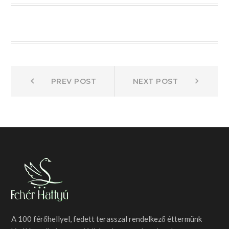
Bejegyzés
Prev
Next
PREV POST
NEXT POST
post:
post:
navigáció
A 100 férőhellyel, fedett terasszal rendelkező éttermünk