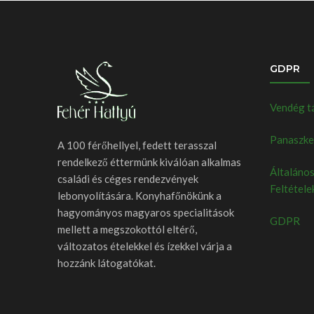
GDPR
Vendég t
Panaszkez
A 100 férőhellyel, fedett terasszal
rendelkező éttermünk kiválóan alkalmas
Általános
családi és céges rendezvények
Feltétele
lebonyolítására. Konyhafőnökünk a
hagyományos magyaros specialitások
GDPR
mellett a megszokottól eltérő,
változatos ételekkel és ízekkel várja a
hozzánk látogatókat.