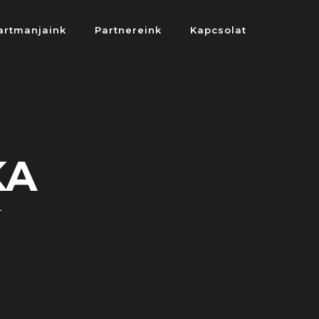
artmanjaink
Partnereink
Kapcsolat
KA