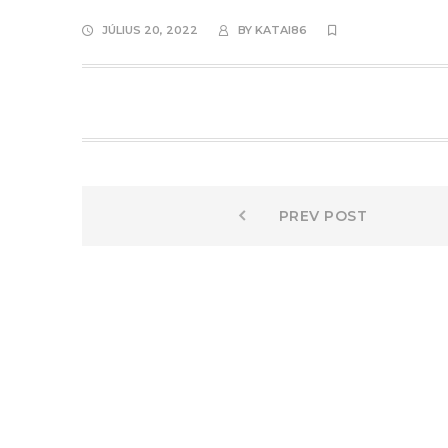
JÚLIUS 20, 2022
BY
KATAI86
Bejegyzés
Prev
PREV POST
post:
navigáció