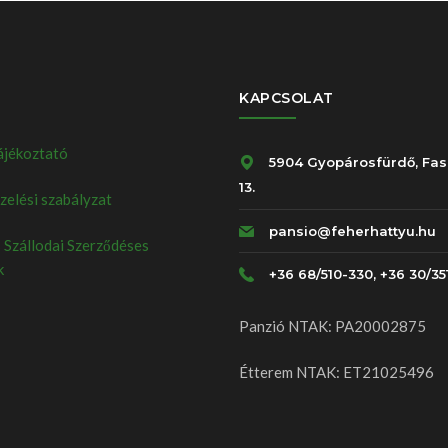
KAPCSOLAT
ájékoztató
5904 Gyopárosfürdő, Fas
13.
elési szabályzat
pansio@feherhattyu.hu
 Szállodai Szerződéses
k
+36 68/510-330, +36 30/35
Panzió NTAK: PA20002875
Étterem NTAK: ET21025496