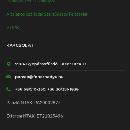
Panaszkezelési szabályzat
Általános Szállodai Szerződéses Feltételek
GDPR
KAPCSOLAT
5904 Gyopárosfürdő, Fasor utca 13.
pansio@feherhattyu.hu
+36 68/510-330, +36 30/351-1838
Panzió NTAK: PA20002875
Étterem NTAK: ET21025496