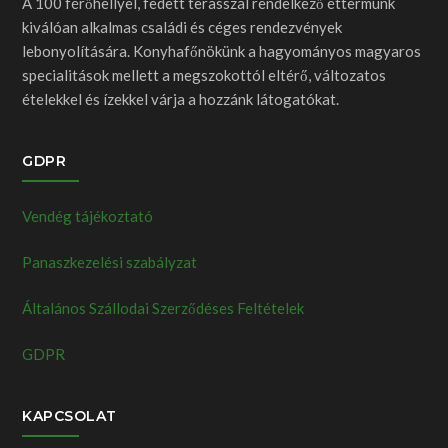
A 100 férőhellyel, fedett terasszal rendelkező éttermünk
kiválóan alkalmas családi és céges rendezvények
lebonyolítására. Konyhafőnökünk a hagyományos magyaros
specialitások mellett a megszokottól eltérő, változatos
ételekkel és ízekkel várja a hozzánk látogatókat.
GDPR
Vendég tájékoztató
Panaszkezelési szabályzat
Általános Szállodai Szerződéses Feltételek
GDPR
KAPCSOLAT