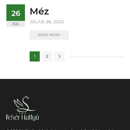
Méz
26
JÚLIUS 26, 2022
JÚL
READ MORE
1
2